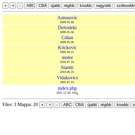
Antunovic
2009.05.06.
Delvideki
2009.05.06.
Gilian
2009.05.06.
Krickovic
2005.04.22.
motor
2010.07.24.
Stantic
2010.06.19.
Vidakovics
2005.01.16.
index.php
2021.12.30. 410
B
Files: 3 Mappa: 20